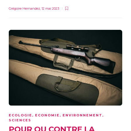
Grégoire Hernandez
,
12 mai 2023
ECOLOGIE
,
ECONOMIE
,
ENVIRONNEMENT
,
SCIENCES
POUR OU CONTRE LA