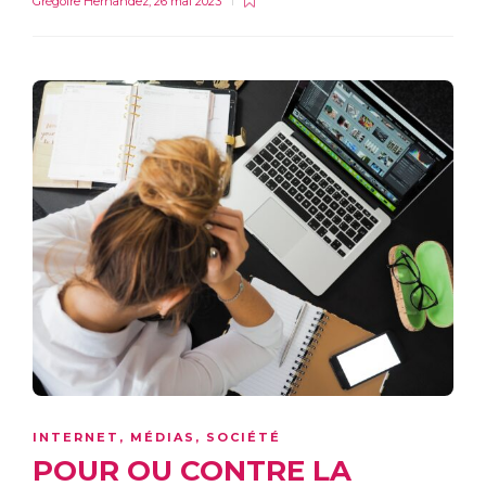
Grégoire Hernandez
,
26 mai 2023
INTERNET
,
MÉDIAS
,
SOCIÉTÉ
POUR OU CONTRE LA