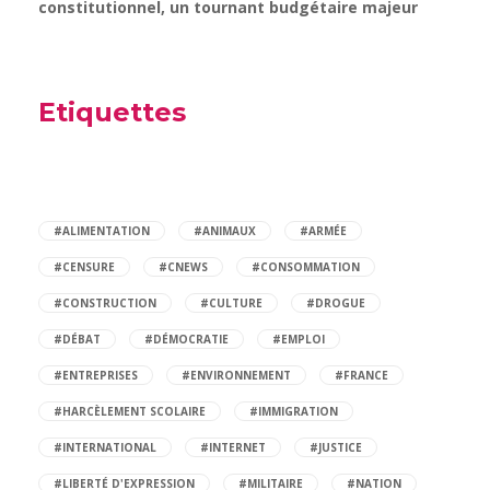
constitutionnel, un tournant budgétaire majeur
Etiquettes
#ALIMENTATION
#ANIMAUX
#ARMÉE
#CENSURE
#CNEWS
#CONSOMMATION
#CONSTRUCTION
#CULTURE
#DROGUE
#DÉBAT
#DÉMOCRATIE
#EMPLOI
#ENTREPRISES
#ENVIRONNEMENT
#FRANCE
#HARCÈLEMENT SCOLAIRE
#IMMIGRATION
#INTERNATIONAL
#INTERNET
#JUSTICE
#LIBERTÉ D'EXPRESSION
#MILITAIRE
#NATION