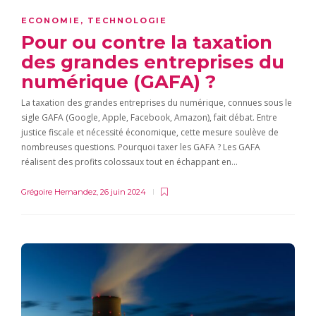
ECONOMIE
,
TECHNOLOGIE
Pour ou contre la taxation
des grandes entreprises du
numérique (GAFA) ?
La taxation des grandes entreprises du numérique, connues sous le
sigle GAFA (Google, Apple, Facebook, Amazon), fait débat. Entre
justice fiscale et nécessité économique, cette mesure soulève de
nombreuses questions. Pourquoi taxer les GAFA ? Les GAFA
réalisent des profits colossaux tout en échappant en…
Grégoire Hernandez
,
26 juin 2024