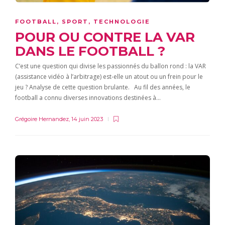
FOOTBALL
,
SPORT
,
TECHNOLOGIE
POUR OU CONTRE LA VAR
DANS LE FOOTBALL ?
C’est une question qui divise les passionnés du ballon rond : la VAR
(assistance vidéo à l’arbitrage) est-elle un atout ou un frein pour le
jeu ? Analyse de cette question brulante. Au fil des années, le
football a connu diverses innovations destinées à…
Grégoire Hernandez
,
14 juin 2023