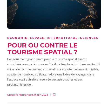
ECONOMIE
,
ESPACE
,
INTERNATIONAL
,
SCIENCES
POUR OU CONTRE LE
TOURISME SPATIAL ?
L’engouement grandissant pour le tourisme spatial, tantôt
considéré comme le nouveau Graal de l’exploration humaine, tantôt
vilipendé comme une entreprise élitiste et potentiellement nuisible,
suscite de nombreux débats. Alors que l’idée de voyager dans
l’espace était autrefois réservée aux astronautes et aux
protagonistes de…
Grégoire Hernandez
,
9 juin 2023