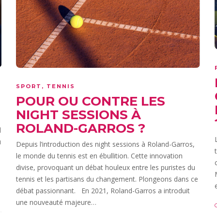
SPORT
,
TENNIS
POUR OU CONTRE LES
NIGHT SESSIONS À
ROLAND-GARROS ?
d
u
Depuis l’introduction des night sessions à Roland-Garros,
le monde du tennis est en ébullition. Cette innovation
divise, provoquant un débat houleux entre les puristes du
tennis et les partisans du changement. Plongeons dans ce
débat passionnant. En 2021, Roland-Garros a introduit
une nouveauté majeure…