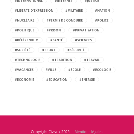
#INTERNATIONAL
#INTERNET
#JUSTICE
#LIBERTÉ D'EXPRESSION
#MILITAIRE
#NATION
#NUCLÉAIRE
#PERMIS DE CONDUIRE
#POLICE
#POLITIQUE
#PRISON
#PRIVATISATION
#RÉFÉRENDUM
#SANTÉ
#SCIENCES
#SOCIÉTÉ
#SPORT
#SÉCURITÉ
#TECHNOLOGIE
#TRADITION
#TRAVAIL
#VACANCES
#VILLE
#ÉCOLE
#ÉCOLOGIE
#ÉCONOMIE
#ÉDUCATION
#ÉNERGIE
Copyright Civivox 2023. --
Mentions légales