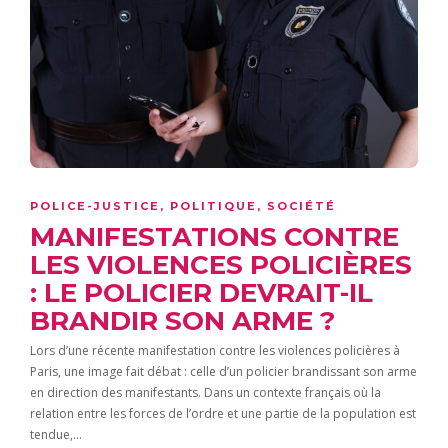
POLICE-JUSTICE
,
POLITIQUE
,
SOCIÉTÉ
MANIFESTATIONS CONTRE
LES VIOLENCES POLICIÈRES
: LE POLICIER DEVRAIT-IL
BRANDIR SON ARME ?
Lors d’une récente manifestation contre les violences policières à
Paris, une image fait débat : celle d’un policier brandissant son arme
en direction des manifestants. Dans un contexte français où la
relation entre les forces de l’ordre et une partie de la population est
tendue,…