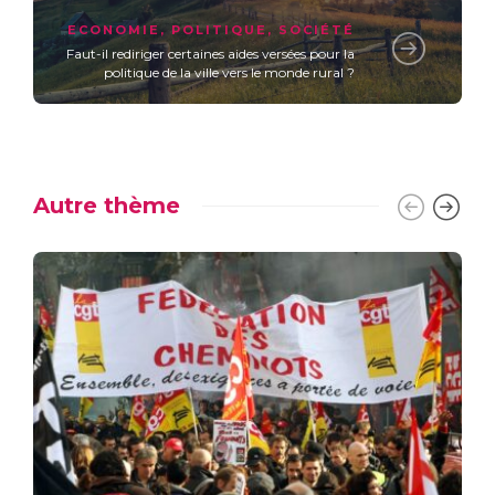
ECONOMIE
,
POLITIQUE
,
SOCIÉTÉ
Faut-il rediriger certaines aides versées pour la
politique de la ville vers le monde rural ?
Autre thème