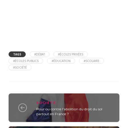
TAGS
#DÉBAT
#ÉCOLES PRIVÉES
#ÉCOLES PUBLICS
#ÉDUCATION
#SCOLAIRE
#SOCIÉTÉ
SOCIÉTÉ
Pour ou contre l'abolition du droit du sol
partout en France ?