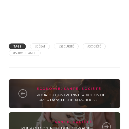
TAGS
#DÉBAT
#SÉCURITÉ
#SOCIÉTÉ
#SURVEILLANCE
ECONOMIE
,
SANTÉ
,
SOCIÉTÉ
POUR OU CONTRE L'INTERDICTION DE
FUMER DANS LES LIEUX PUBLICS ?
SANTÉ
,
SOCIÉTÉ
POUR OU CONTRE LE DON D'ORGANES