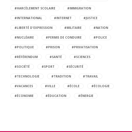
#HARCÈLEMENT SCOLAIRE
#IMMIGRATION
#INTERNATIONAL
#INTERNET
#JUSTICE
#LIBERTÉ D'EXPRESSION
#MILITAIRE
#NATION
#NUCLÉAIRE
#PERMIS DE CONDUIRE
#POLICE
#POLITIQUE
#PRISON
#PRIVATISATION
#RÉFÉRENDUM
#SANTÉ
#SCIENCES
#SOCIÉTÉ
#SPORT
#SÉCURITÉ
#TECHNOLOGIE
#TRADITION
#TRAVAIL
#VACANCES
#VILLE
#ÉCOLE
#ÉCOLOGIE
#ÉCONOMIE
#ÉDUCATION
#ÉNERGIE