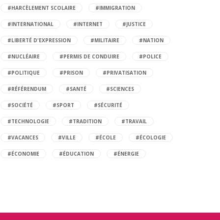
#HARCÈLEMENT SCOLAIRE
#IMMIGRATION
#INTERNATIONAL
#INTERNET
#JUSTICE
#LIBERTÉ D'EXPRESSION
#MILITAIRE
#NATION
#NUCLÉAIRE
#PERMIS DE CONDUIRE
#POLICE
#POLITIQUE
#PRISON
#PRIVATISATION
#RÉFÉRENDUM
#SANTÉ
#SCIENCES
#SOCIÉTÉ
#SPORT
#SÉCURITÉ
#TECHNOLOGIE
#TRADITION
#TRAVAIL
#VACANCES
#VILLE
#ÉCOLE
#ÉCOLOGIE
#ÉCONOMIE
#ÉDUCATION
#ÉNERGIE