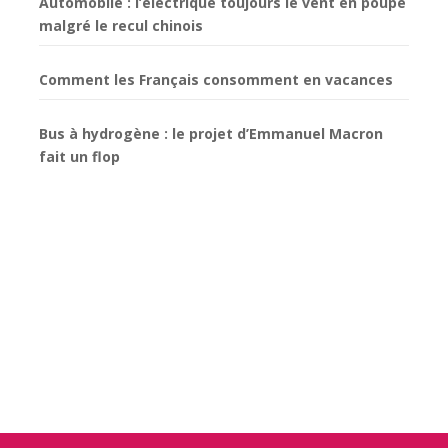
Automobile : l’électrique toujours le vent en poupe
malgré le recul chinois
Comment les Français consomment en vacances
Bus à hydrogène : le projet d’Emmanuel Macron
fait un flop