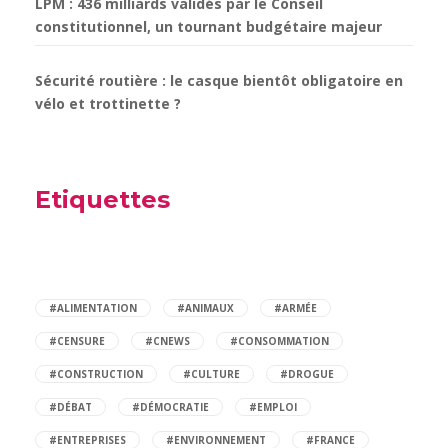
LPM : 436 milliards validés par le Conseil
constitutionnel, un tournant budgétaire majeur
Sécurité routière : le casque bientôt obligatoire en
vélo et trottinette ?
Etiquettes
#ALIMENTATION
#ANIMAUX
#ARMÉE
#CENSURE
#CNEWS
#CONSOMMATION
#CONSTRUCTION
#CULTURE
#DROGUE
#DÉBAT
#DÉMOCRATIE
#EMPLOI
#ENTREPRISES
#ENVIRONNEMENT
#FRANCE