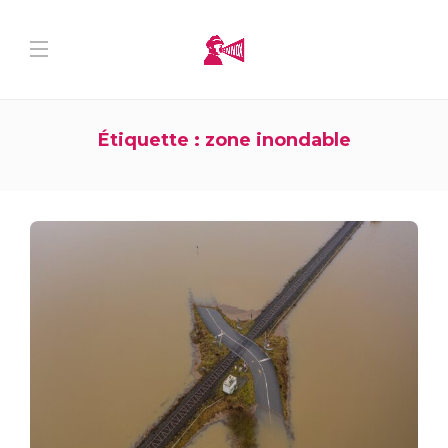
Étiquette :
zone inondable