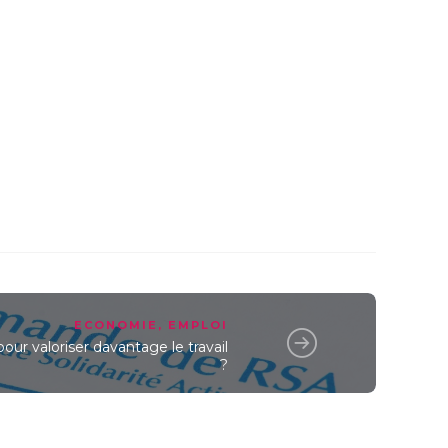
ECONOMIE
,
EMPLOI
our valoriser davantage le travail
?