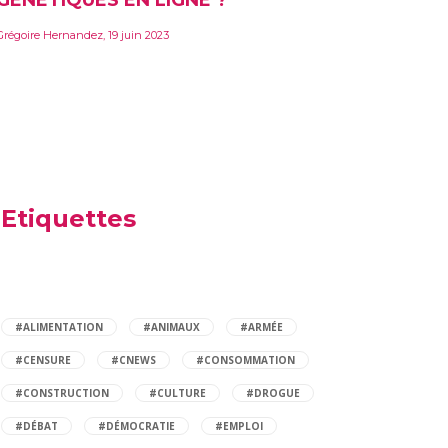
GÉNÉTIQUES EN LIGNE ?
Grégoir
Grégoire Hernandez
,
19 juin 2023
Etiquettes
#ALIMENTATION
#ANIMAUX
#ARMÉE
#CENSURE
#CNEWS
#CONSOMMATION
#CONSTRUCTION
#CULTURE
#DROGUE
#DÉBAT
#DÉMOCRATIE
#EMPLOI