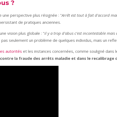
bus ?
e une perspective plus résignée : "
Arrêt est tout à fait d'accord ma
ersistant de pratiques anciennes.
e vision plus globale : "
il y a trop d'abus c’est incontestable mais c
t pas seulement un problème de quelques individus, mais un refle
les autorités
et les instances concernées, comme souligné dans 
 contre la fraude des arrêts maladie et dans le recalibrage