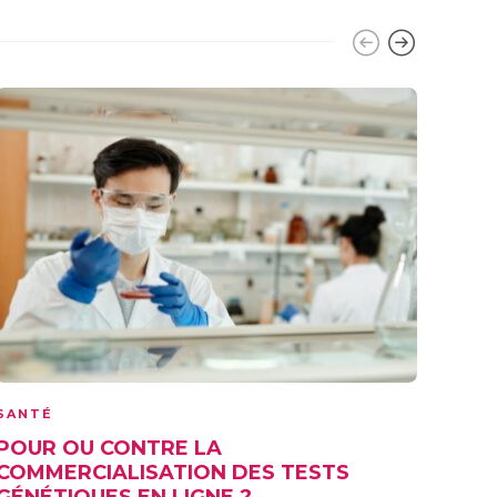
ALIM
SANTÉ
SANT
POUR OU CONTRE LA
POU
COMMERCIALISATION DES TESTS
LA 