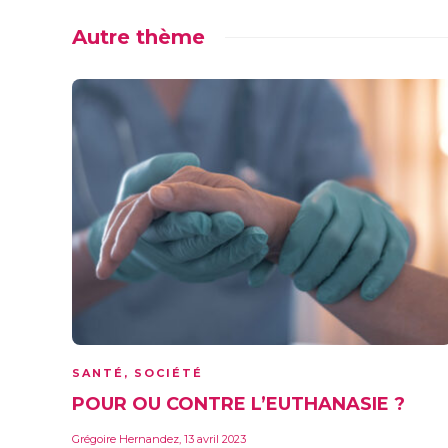
Autre thème
SANTÉ
,
SOCIÉTÉ
POUR OU CONTRE L’EUTHANASIE ?
Grégoire Hernandez
,
13 avril 2023