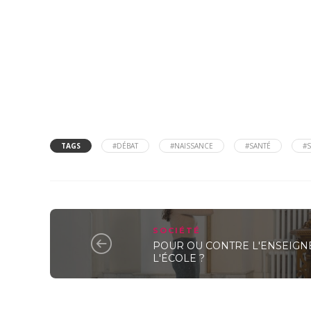
TAGS
#DÉBAT
#NAISSANCE
#SANTÉ
#S
SOCIÉTÉ
POUR OU CONTRE L'ENSEIGN
L'ÉCOLE ?