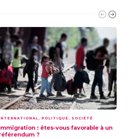
ECON
INTERNATIONAL
,
POLITIQUE
,
SOCIÉTÉ
SOCI
Immigration : êtes-vous favorable à un
POU
référendum ?