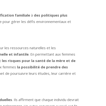
fication familiale
à
des politiques plus
re pour gérer les défis environnementaux et
ur les ressources naturelles et les
elle et infantile
. En permettant aux femmes
t les risques pour la santé de la mère et de
aux femmes
la possibilité de prendre des
met de poursuivre leurs études, leur carrière et
duelles
. Ils affirment que chaque individu devrait
es naissances
. Un autre argument avancé est
le