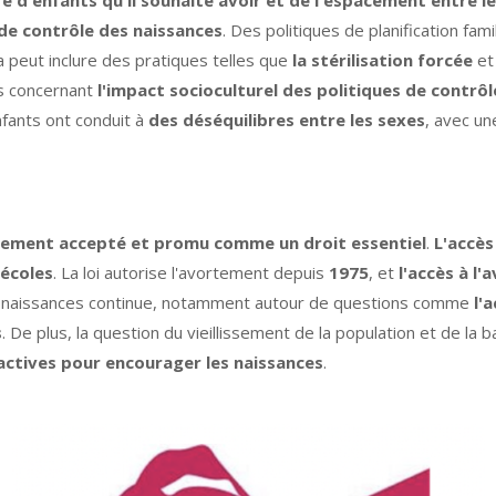
 de contrôle des naissances
. Des politiques de planification f
la peut inclure des pratiques telles que
la stérilisation forcée
e
es concernant
l'impact socioculturel des politiques de contrô
nfants ont conduit à
des déséquilibres entre les sexes
, avec un
rgement accepté et promu comme un droit essentiel
.
L'accès
 écoles
. La loi autorise l'avortement depuis
1975
, et
l'accès à l'
es naissances continue, notamment autour de questions comme
l'
s
. De plus, la question du vieillissement de la population et de la
oactives pour encourager les naissances
.