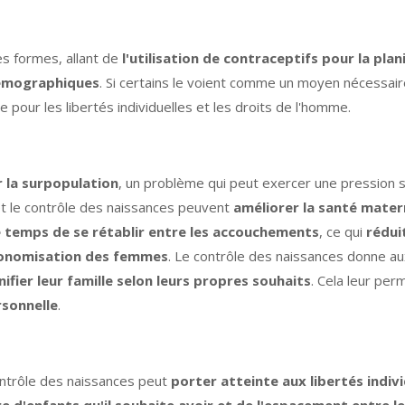
s formes, allant de
l'utilisation de contraceptifs pour la plani
 démographiques
. Si certains le voient comme un moyen nécessai
pour les libertés individuelles et les droits de l'homme.
r la surpopulation
, un problème qui peut exercer une pression s
le et le contrôle des naissances peuvent
améliorer la santé matern
le temps de se rétablir entre les accouchements
, ce qui
rédui
tonomisation des femmes
. Le contrôle des naissances donne 
nifier leur famille selon leurs propres souhaits
. Cela leur per
rsonnelle
.
ontrôle des naissances peut
porter atteinte aux libertés indivi
e d'enfants qu'il souhaite avoir et de l'espacement entre l