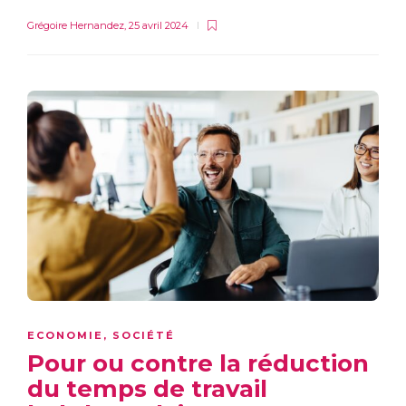
Grégoire Hernandez
,
25 avril 2024
ECONOMIE
,
SOCIÉTÉ
Pour ou contre la réduction
du temps de travail