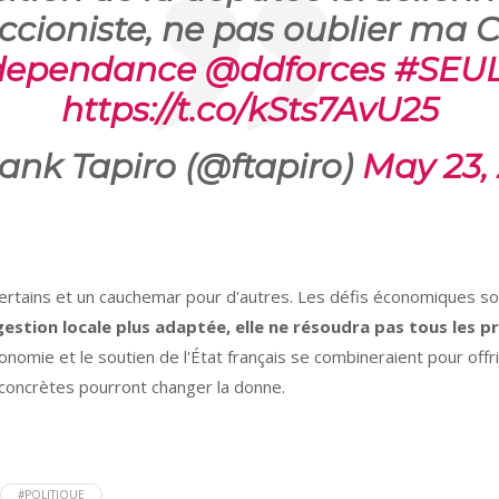
ccioniste, ne pas oublier ma C
dependance
@ddforces
#SEU
https://t.co/kSts7AvU25
ank Tapiro (@ftapiro)
May 23,
certains et un cauchemar pour d'autres. Les défis économiques s
gestion locale plus adaptée, elle ne résoudra pas tous les p
onomie et le soutien de l'État français se combineraient pour offri
s concrètes pourront changer la donne.
#POLITIQUE