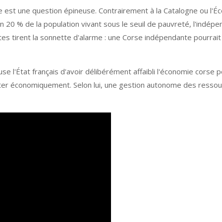
est une question épineuse. Contrairement à la Catalogne ou l'É
on 20 % de la population vivant sous le seuil de pauvreté, l'indép
s tirent la sonnette d'alarme : une Corse indépendante pourrai
se l'État français d'avoir délibérément affaibli l'économie corse 
venter économiquement. Selon lui, une gestion autonome des resso