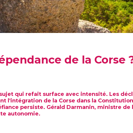
dépendance de la Corse 
sujet qui refait surface avec intensité. Les d
 l'intégration de la Corse dans la Constitution 
fiance persiste. Gérald Darmanin, ministre de l'
ette autonomie.