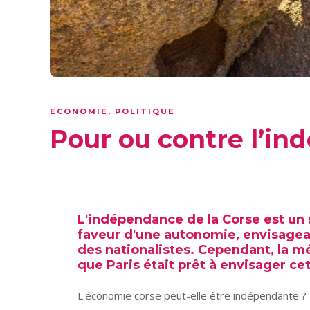
ECONOMIE
,
POLITIQUE
Pour ou contre l’in
L'indépendance de la Corse est un 
faveur d'une autonomie, envisageant
des nationalistes. Cependant, la mé
que Paris était prêt à envisager c
L'économie corse peut-elle être indépendante ?