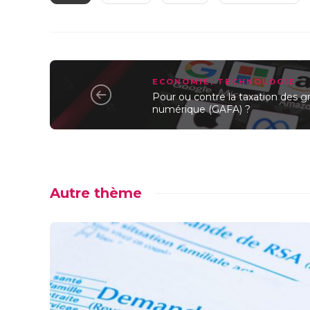
ECONOMIE
,
TECHNOLOGIE
Pour ou contre la taxation des g
numérique (GAFA) ?
Autre thème