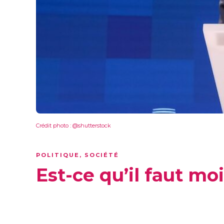
Crédit photo : @shutterstock
POLITIQUE
,
SOCIÉTÉ
Est-ce qu’il faut mo