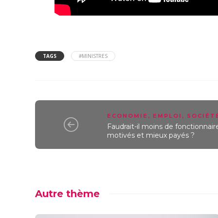
TAGS
#MINISTRES
ECONOMIE
,
EMPLOI
,
SOCIÉT
Faudrait-il moins de fonctionnai
motivés et mieux payés ?
Autre thème