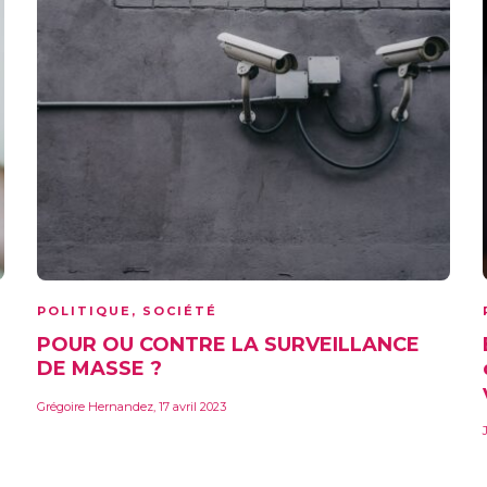
POLITIQUE
,
SOCIÉTÉ
POUR OU CONTRE LA SURVEILLANCE
DE MASSE ?
Grégoire Hernandez
,
17 avril 2023