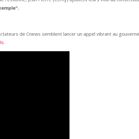
exemple".
pectateurs de Cnews semblent lancer un appel vibrant au gouvern
ls.