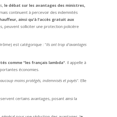
es,
le débat sur les avantages des ministres,
 mais continuent à percevoir des indemnités
auffeur, ainsi qu'à l'accès gratuit aux
, peuvent solliciter une protection policière
rôme) est catégorique : "
Ils ont trop d'avantages
aités comme "les français lambda"
. Il appelle à
importantes économies.
beaucoup moins protégés, indemnisés et payés
". Elle
servent certains avantages, posant ainsi la
s général pour une réduction des avantages, l
e