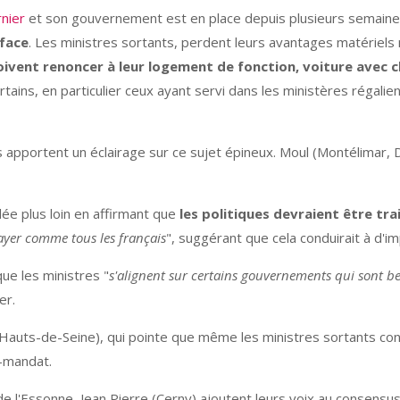
nier
et son gouvernement est en place depuis plusieurs semain
rface
. Les ministres sortants, perdent leurs avantages matériels
oivent renoncer à leur logement de fonction, voiture avec ch
ains, en particulier ceux ayant servi dans les ministères régaliens
pportent un éclairage sur ce sujet épineux. Moul (Montélimar, D
ée plus loin en affirmant que
les politiques devraient être tr
payer comme tous les français
", suggérant que cela conduirait à d'
ue les ministres "
s'alignent sur certains gouvernements qui sont 
er.
 Hauts-de-Seine), qui pointe que même les ministres sortants con
t-mandat.
 de l'Essonne, Jean Pierre (Cerny) ajoutent leurs voix au consensu