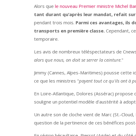
Alors que
le nouveau Premier ministre Michel Bar
tant durant qu’après leur mandat, refait su
pendant trois mois.
Parmi ces avantages, ils d
transports en première classe.
Cependant, cert
temporaire.
Les avis de nombreux téléspectateurs de Cnews a
alors que nous, on doit se serrer la ceinture
."
Jimmy (Cannes, Alpes-Maritimes) pousse cette id
ce que les ministres "
payent tout ce qu'ils ont à 
En Loire-Atlantique, Dolores (Assérac) propose q
souligne un potentiel modèle d'austérité à adopt
Un autre son de cloche vient de Marc (St.-Cloud,
question de la pertinence de ces bénéfices pos
En région héraultaise, Pierrot (Agde) et du côté