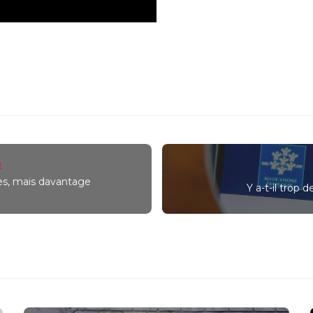
É
res, mais davantage
Y a-t-il trop 