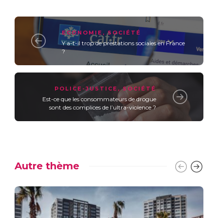
ECONOMIE
,
SOCIÉTÉ
Y a-t-il trop de prestations sociales en France
?
POLICE-JUSTICE
,
SOCIÉTÉ
Est-ce que les consommateurs de drogue
sont des complices de l’ultra-violence ?
Autre thème