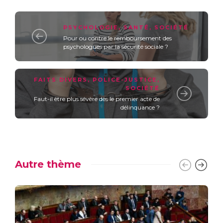
PSYCHOLOGIE
,
SANTÉ
,
SOCIÉTÉ
Pour ou contre le remboursement des
psychologues par la sécurité sociale ?
FAITS DIVERS
,
POLICE-JUSTICE
,
SOCIÉTÉ
Faut-il être plus sévère dès le premier acte de
délinquance ?
Autre thème