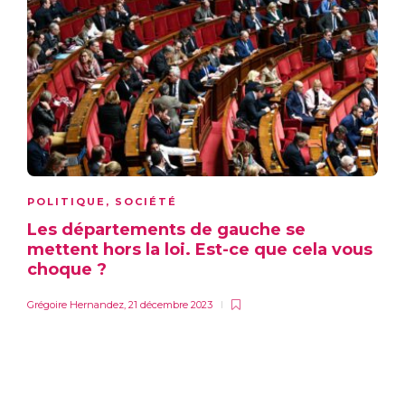
POLITIQUE
,
SOCIÉTÉ
Les départements de gauche se
mettent hors la loi. Est-ce que cela vous
choque ?
Grégoire Hernandez
,
21 décembre 2023