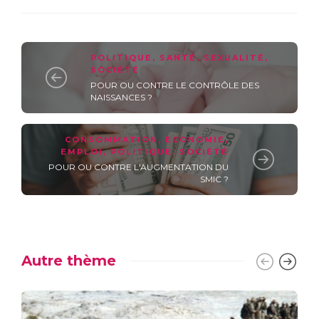
POLITIQUE
,
SANTÉ
,
SEXUALITÉ
,
SOCIÉTÉ
POUR OU CONTRE LE CONTRÔLE DES
NAISSANCES ?
CONSOMMATION
,
ECONOMIE
,
EMPLOI
,
POLITIQUE
,
SOCIÉTÉ
POUR OU CONTRE L'AUGMENTATION DU
SMIC ?
Autre thème