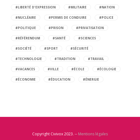
#LIBERTÉ D'EXPRESSION
#MILITAIRE
#NATION
#NUCLÉAIRE
#PERMIS DE CONDUIRE
#POLICE
#POLITIQUE
#PRISON
#PRIVATISATION
#RÉFÉRENDUM
#SANTÉ
#SCIENCES
#SOCIÉTÉ
#SPORT
#SÉCURITÉ
#TECHNOLOGIE
#TRADITION
#TRAVAIL
#VACANCES
#VILLE
#ÉCOLE
#ÉCOLOGIE
#ÉCONOMIE
#ÉDUCATION
#ÉNERGIE
Copyright Civivox 2023. --
Mentions légales