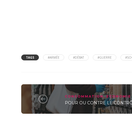
TAGS
#ARMÉE
#DÉBAT
#GUERRE
#SO
CONSOMMATION
,
ECONOMIE
POUR OU CONTRE LE CONTRÔL