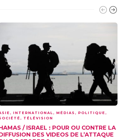
ASIE
,
INTERNATIONAL
,
MÉDIAS
,
POLITIQUE
,
POLI
SOCIÉTÉ
,
TÉLÉVISION
POU
HAMAS / ISRAEL : POUR OU CONTRE LA
MON
DIFFUSION DES VIDEOS DE L’ATTAQUE