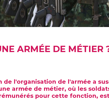
NE ARMÉE DE MÉTIER 
n de l'organisation de l'armée a s
une armée de métier, où les soldat
rémunérés pour cette fonction, est