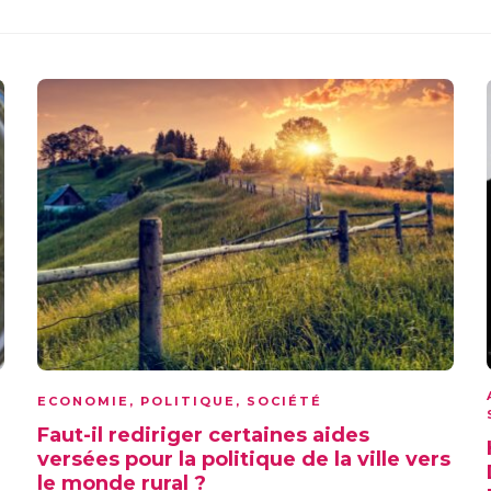
ECONOMIE
,
POLITIQUE
,
SOCIÉTÉ
Faut-il rediriger certaines aides
versées pour la politique de la ville vers
le monde rural ?