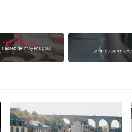
,
SANTÉ
,
SOCIÉTÉ
-ils assez de moyens pour
La fin du permis de
?