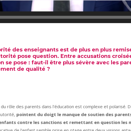
rité des enseignants est de plus en plus remise
torité pose question. Entre accusations croisé
n se pose : faut-il être plus sévère avec les par
ement de qualité ?
du rôle des parents dans l'éducation est complexe et polarisé. D
utorité,
pointent du doigt le manque de soutien des parent
s enfants contre les sanctions et remettant en question l
ucative de l'enfant semble prise en otage entre deux visions antag